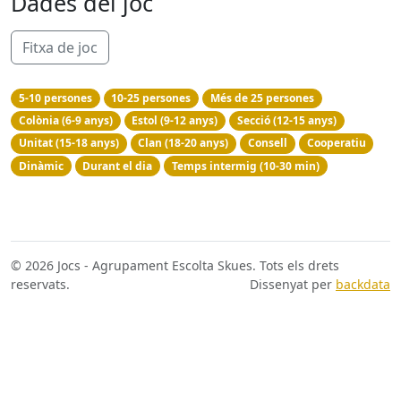
Dades del joc
Fitxa de joc
5-10 persones
10-25 persones
Més de 25 persones
Colònia (6-9 anys)
Estol (9-12 anys)
Secció (12-15 anys)
Unitat (15-18 anys)
Clan (18-20 anys)
Consell
Cooperatiu
Dinàmic
Durant el dia
Temps intermig (10-30 min)
© 2026 Jocs - Agrupament Escolta Skues. Tots els drets
reservats.
Dissenyat per
backdata