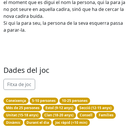
el moment que es digui el nom la persona, qui la para ja
no pot seure en aquella cadira, sinó que ha de cercar la
nova cadira buida.
Si qui la para seu, la persona de la seva esquerra passa
a parar-la.
Dades del joc
Fitxa de joc
Coneixença
5-10 persones
10-25 persones
Més de 25 persones
Estol (9-12 anys)
Secció (12-15 anys)
Unitat (15-18 anys)
Clan (18-20 anys)
Consell
Famílies
Dinàmic
Durant el dia
Joc ràpid (<10 min)