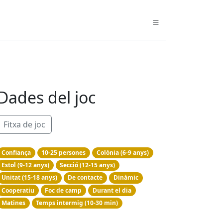
Dades del joc
Fitxa de joc
Confiança
10-25 persones
Colònia (6-9 anys)
Estol (9-12 anys)
Secció (12-15 anys)
Unitat (15-18 anys)
De contacte
Dinàmic
Cooperatiu
Foc de camp
Durant el dia
Matines
Temps intermig (10-30 min)